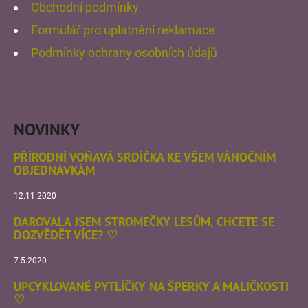
Obchodní podmínky
V
Ý
D
Formulář pro uplatnění reklamace
P
O
Podmínky ochrany osobních údajů
I
P
S
O
U
R
U
NOVINKY
Č
U
PŘÍRODNÍ VOŇAVÁ SRDÍČKA KE VŠEM VÁNOČNÍM
OBJEDNÁVKÁM
J
E
12.11.2020
M
DAROVALA JSEM STROMEČKY LESŮM, CHCETE SE
E
DOZVĚDĚT VÍCE? ♡
7.5.2020
SRDÍČKOVÁ
UPCYKLOVANÉ PYTLÍČKY NA ŠPERKY A MALIČKOSTI
LIMITKA
♡
NA