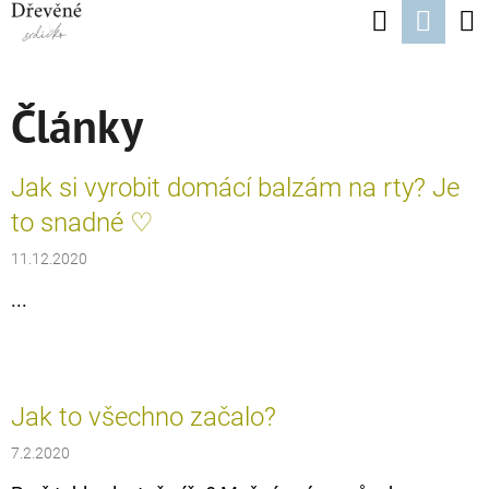
K
Hledat
Nák
Přejít
O
Zpět
Zpět
na
koší
Š
obsah
Články
Í
C
K
O
V
Jak si vyrobit domácí balzám na rty? Je
P
Ý
to snadné ♡
O
P
11.12.2020
T
I
...
Ř
S
E
Č
B
L
Jak to všechno začalo?
U
Á
J
7.2.2020
N