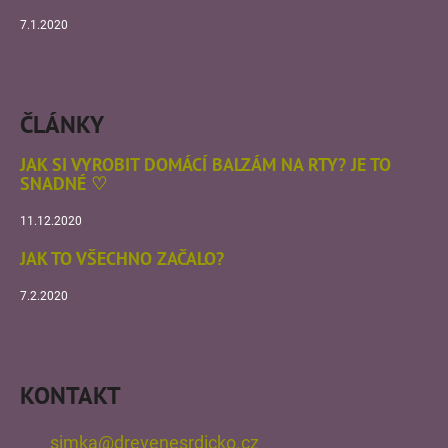
RUKU
-
7.1.2020
SRDCE
OD
SRDCE
1
ČLÁNKY
150
Kč
JAK SI VYROBIT DOMÁCÍ BALZÁM NA RTY? JE TO
SNADNÉ ♡
11.12.2020
JAK TO VŠECHNO ZAČALO?
7.2.2020
KONTAKT
simka
@
drevenesrdicko.cz