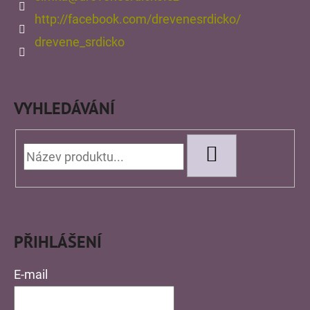
http://facebook.com/drevenesrdicko/
drevene_srdicko
VYHLEDÁVÁNÍ
HLEDAT
PŘIHLÁŠENÍ
E-mail