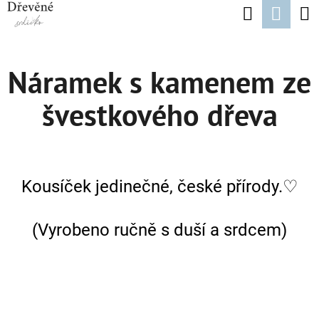
K
Hledat
Nák
Přejít
O
Zpět
Zpět
na
koší
Š
obsah
Náramek s kamenem ze
Í
C
K
švestkového dřeva
O
P
O
T
Kousíček jedinečné, české přírody.
♡
Ř
E
(Vyrobeno ručně s duší a srdcem)
B
U
J