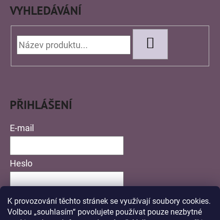
VYHLEDÁVÁNÍ
HLEDAT
PŘIHLÁŠENÍ
E-mail
Heslo
K provozování těchto stránek se využívají soubory cookies.
PŘIHLÁSIT SE
Volbou „souhlasím“ povolujete používat pouze nezbytné