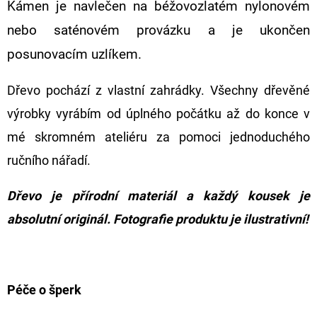
KOL
Kámen je navlečen na béžovozlatém nylonovém
1
nebo saténovém provázku a je ukončen
590
Kč
posunovacím uzlíkem.
Dřevo pochází z vlastní zahrádky. Všechny dřevěné
výrobky vyrábím od úplného počátku až do konce v
mé skromném ateliéru za pomoci jednoduchého
ručního nářadí.
Dřevo je přírodní materiál a každý kousek je
absolutní originál. Fotografie produktu je ilustrativní!
Péče o šperk