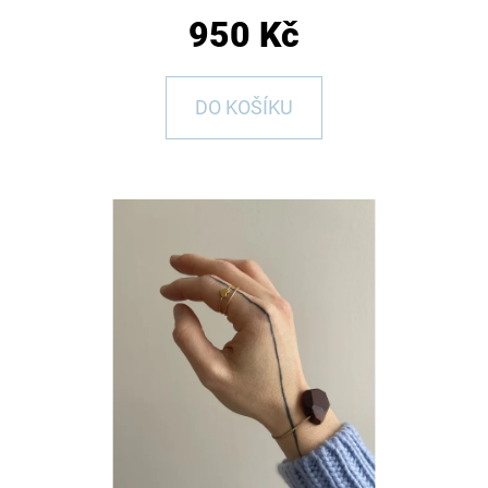
E
950 Kč
T
E
DO KOŠÍKU
N
A
J
Í
T
?
HLEDAT