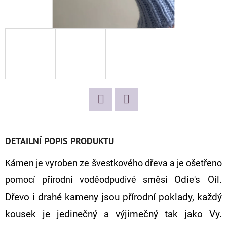
D
O
P
O
R
U
Č
U
Facebook
Twitter
J
E
DETAILNÍ POPIS PRODUKTU
M
Kámen je vyroben ze švestkového dřeva a je ošetřeno
E
pomocí přírodní voděodpudivé směsi
Odie's Oil.
Dřevo i drahé kameny jsou přírodní poklady, každý
NÁRAMEK
PRO
kousek je jedinečný a výjimečný tak jako Vy.
MILOVNÍKY